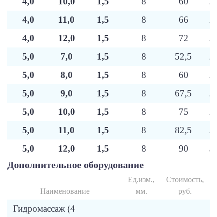
4,0
10,0
1,5
8
60
2
4,0
11,0
1,5
8
66
2
4,0
12,0
1,5
8
72
2
5,0
7,0
1,5
8
52,5
2
5,0
8,0
1,5
8
60
2
5,0
9,0
1,5
8
67,5
2
5,0
10,0
1,5
8
75
2
5,0
11,0
1,5
8
82,5
2
5,0
12,0
1,5
8
90
3
Дополнительное оборудование
Ед.изм.,
Стоимость,
Наименование
мм.
руб.
Гидромассаж (4