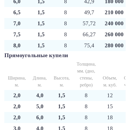
6,0
1,5
8
42,9
180 000
6,5
1,5
8
49,7
210 000
7,0
1,5
8
57,72
240 000
7,5
1,5
8
66,27
260 000
8,0
1,5
8
75,4
280 000
Прямоугольные купели
Толщина,
мм. (дно,
Ширина,
Длина,
Высота,
стены,
Объем,
Ст
м.
м.
м.
ребро)
м. куб.
ча
2,0
4,0
1,5
8
12
7
2,0
5,0
1,5
8
15
9
2,0
6,0
1,5
8
18
1
3,0
4,0
1,5
8
18
1