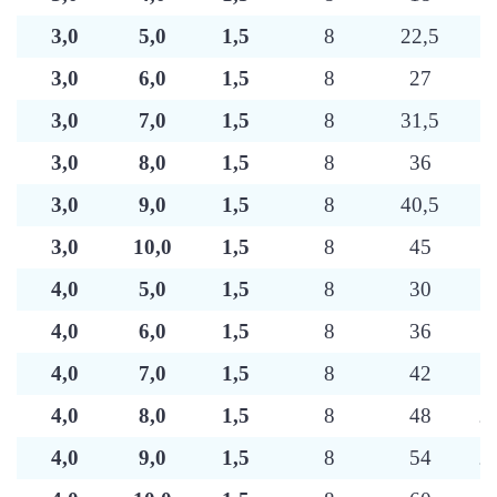
3,0
5,0
1,5
8
22,5
1
3,0
6,0
1,5
8
27
1
3,0
7,0
1,5
8
31,5
1
3,0
8,0
1,5
8
36
1
3,0
9,0
1,5
8
40,5
1
3,0
10,0
1,5
8
45
1
4,0
5,0
1,5
8
30
1
4,0
6,0
1,5
8
36
1
4,0
7,0
1,5
8
42
1
4,0
8,0
1,5
8
48
2
4,0
9,0
1,5
8
54
2